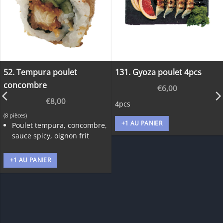
52. Tempura poulet
131. Gyoza poulet 4pcs
concombre
€
6,00
€
8,00
4pcs
(8 pièces)
+1 AU PANIER
Poulet tempura, concombre,
sauce spicy, oignon frit
+1 AU PANIER