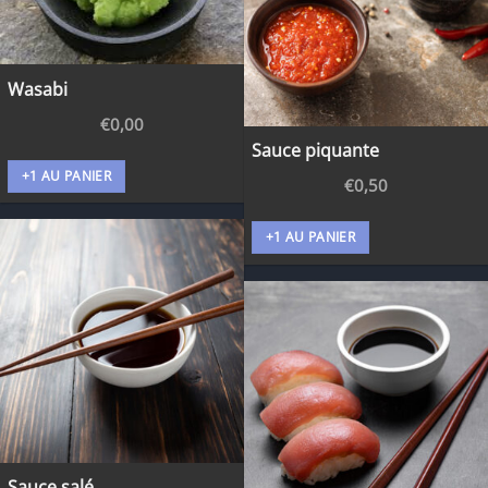
Wasabi
€
0,00
Sauce piquante
+1 AU PANIER
€
0,50
+1 AU PANIER
Sauce salé