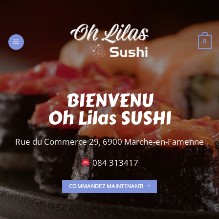
Passer
au
contenu
0
BIENVENU
Oh Lilas SUSHI
Rue du Commerce 29, 6900 Marche-en-Famenne
084 313417
COMMANDEZ MAINTENANT!