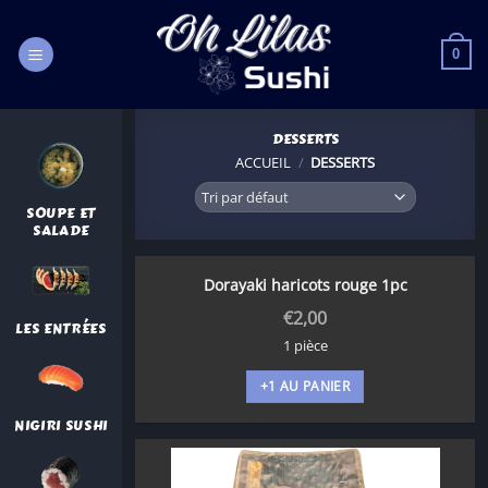
Passer
au
0
contenu
DESSERTS
ACCUEIL
/
DESSERTS
SOUPE ET
SALADE
Dorayaki haricots rouge 1pc
€
2,00
LES ENTRÉES
1 pièce
+1 AU PANIER
NIGIRI SUSHI